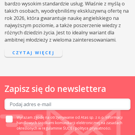
bardzo wysokim standardzie usług. Właśnie z myślą o
takich osobach, wyodrębniliśmy ekskluzywną ofertę na
rok 2026, która gwarantuje naukę angielskiego na
najwyższym poziomie, a także poszerzenie wiedzy z
różnych dziedzin życia. Jest to idealny wariant dla
ambitnej młodzieży z wieloma zainteresowaniami.
CZYTAJ WIĘCEJ
Zapisz się do newslettera
Wyrażam zgodę na otrzymywanie od Atas sp. z o.o. informacji
handlowych środkami komunikacji elektronicznej na zasadach
określonych w
regulaminie ŚUDE
i
polityce prywatności.