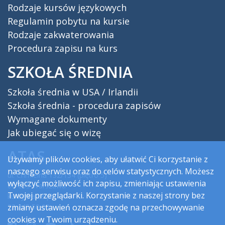
Rodzaje kursów językowych
Regulamin pobytu na kursie
Rodzaje zakwaterowania
Procedura zapisu na kurs
SZKOŁA ŚREDNIA
Szkoła średnia w USA / Irlandii
Szkoła średnia - procedura zapisów
Wymagane dokumenty
Jak ubiegać się o wizę
ATAS
Używamy plików cookies, aby ułatwić Ci korzystanie z
naszego serwisu oraz do celów statystycznych. Możesz
ul. Chmielna 132/134 (piętro 5)
wyłączyć możliwość ich zapisu, zmieniając ustawienia
00-805 Warszawa
Twojej przeglądarki. Korzystanie z naszej strony bez
kursy@atas.pl
22 245 50 00
zmiany ustawień oznacza zgodę na przechowywanie
cookies w Twoim urządzeniu.