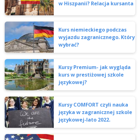
w Hiszpanii? Relacja kursanta
Kurs niemieckiego podczas
wyjazdu zagranicznego. Który
wybrać?
Kursy Premium- jak wygląda
kurs w prestiżowej szkole
językowej?
Kursy COMFORT czyli nauka
języka w zagranicznej szkole
językowej-lato 2022.