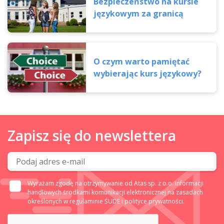
Bezpieczeństwo na kursie
językowym za granicą
O czym warto pamiętać
wybierając kurs językowy?
Zapisz się do newslettera
Wyrażam zgodę na otrzymywanie od Atas sp. z o.o. informacji
handlowych środkami komunikacji elektronicznej na zasadach
określonych w
regulaminie ŚUDE
i
polityce prywatności.