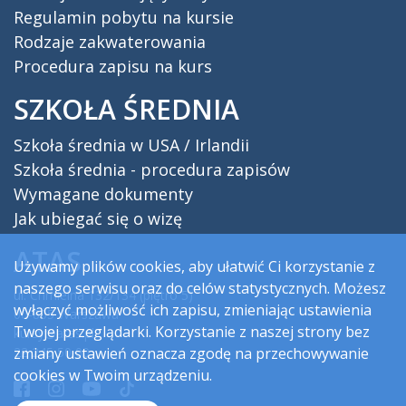
Regulamin pobytu na kursie
Rodzaje zakwaterowania
Procedura zapisu na kurs
SZKOŁA ŚREDNIA
Szkoła średnia w USA / Irlandii
Szkoła średnia - procedura zapisów
Wymagane dokumenty
Jak ubiegać się o wizę
ATAS
Używamy plików cookies, aby ułatwić Ci korzystanie z
naszego serwisu oraz do celów statystycznych. Możesz
ul. Chmielna 132/134 (piętro 5)
wyłączyć możliwość ich zapisu, zmieniając ustawienia
00-805 Warszawa
Twojej przeglądarki. Korzystanie z naszej strony bez
kursy@atas.pl
zmiany ustawień oznacza zgodę na przechowywanie
22 245 50 00
cookies w Twoim urządzeniu.