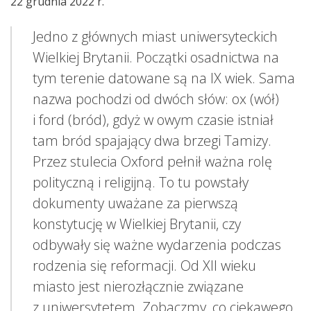
22 grudnia 2022 r.
Jedno z głównych miast uniwersyteckich
Wielkiej Brytanii. Początki osadnictwa na
tym terenie datowane są na IX wiek. Sama
nazwa pochodzi od dwóch słów: ox (wół)
i ford (bród), gdyż w owym czasie istniał
tam bród spajający dwa brzegi Tamizy.
Przez stulecia Oxford pełnił ważna rolę
polityczną i religijną. To tu powstały
dokumenty uważane za pierwszą
konstytucję w Wielkiej Brytanii, czy
odbywały się ważne wydarzenia podczas
rodzenia się reformacji. Od XII wieku
miasto jest nierozłącznie związane
z uniwersytetem. Zobaczmy, co ciekawego